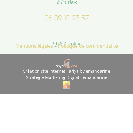
à Poitiers
06 89 18 23 57
2026 © Foliae
Mentions légales
–
Politique de confidentialité
Création site internet : ariya by emandarine
Stratégie Marketing Digital : emandarine